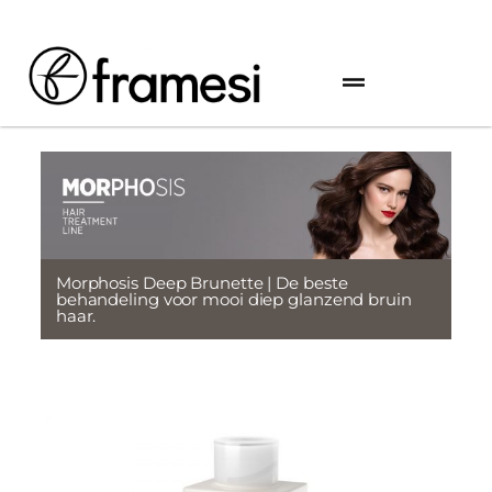
Morphosis Deep Brunette | De beste
behandeling voor mooi diep glanzend bruin
haar.