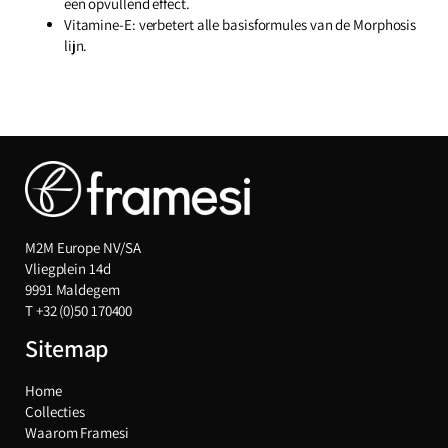
een opvullend effect.
Vitamine-E:
verbetert alle basisformules van de Morphosis
lijn.
M2M Europe NV/SA
Vliegplein 14d
9991 Maldegem
T
+32 (0)50 170400
Sitemap
Home
Collecties
Waarom Framesi