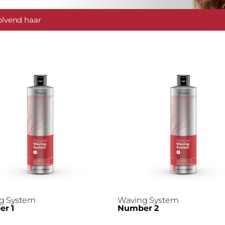
olvend haar
g System
Waving System
r 1
Number 2