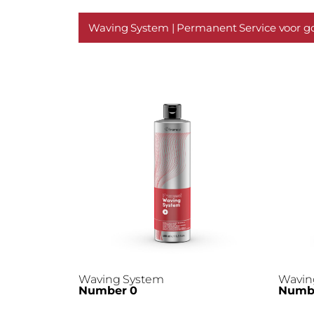
Waving System | Permanent Service voor g
Waving System
Wavin
Number 0
Numbe