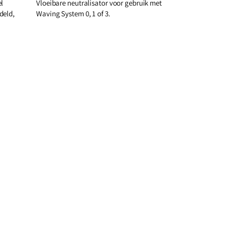
el
Vloeibare neutralisator voor gebruik met
deld,
Waving System 0, 1 of 3.