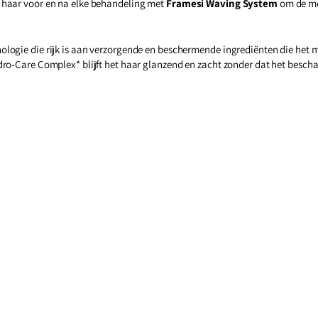
 haar voor en na elke behandeling met
Framesi Waving System
om de me
logie die rijk is aan verzorgende en beschermende ingrediënten die het 
dro-Care Complex* blijft het haar glanzend en zacht zonder dat het besch