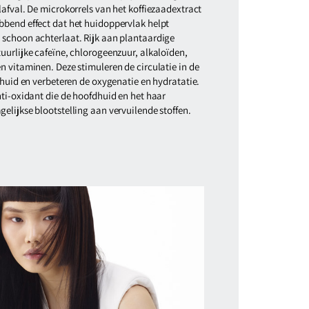
lafval. De microkorrels van het koffiezaadextract
bbend effect dat het huidoppervlak helpt
 schoon achterlaat. Rijk aan plantaardige
uurlijke cafeïne, chlorogeenzuur, alkaloïden,
n vitaminen. Deze stimuleren de circulatie in de
fdhuid en verbeteren de oxygenatie en hydratatie.
nti-oxidant die de hoofdhuid en het haar
elijkse blootstelling aan vervuilende stoffen.