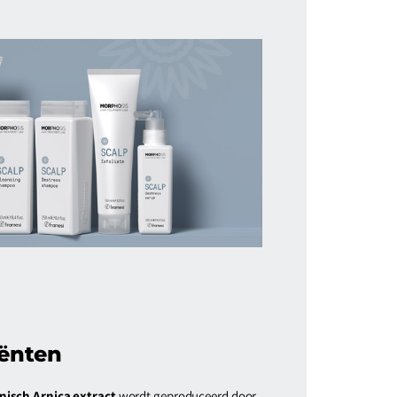
ënten
isch Arnica extract
wordt geproduceerd door