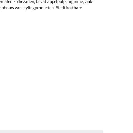
emalen koffiezaden, bevat appelpulp, arginine, zink-
e opbouw van stylingproducten. Biedt kostbare