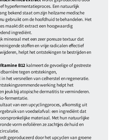
ef hyperfermentatieproces. Een natuurlijk
ang bekend staat om zijn heilzame medische
nu gebruikt om de hoofdhuid te behandelen. Het
es maakt dit extract een hoogwaardig
edend ingrediënt.
ijk mineraal met een zeer poreuze textuur dat
einigende stoffen en vrije radicalen effectief
rwijderen, helpt het ontstekingen te bestrijden en
Vitamine B12
kalmeert de gevoelige of gestreste
idbarrière tegen ontstekingen,
l in het versnellen van celherstel en regeneratie.
ontstekingsremmende werking helpt het
en jeuk bij atopische dermatitis te verminderen.
io-fermentatie.
sultaat van een upcyclingproces, afkomstig uit
rgebruik van voedselafval: een ingrediënt dat
oorspronkelijke materiaal. Met hun natuurlijke
eronde vorm exfoliëren ze zachtjes de huid en
circulatie.
rdt geproduceerd door het upcyclen van groene