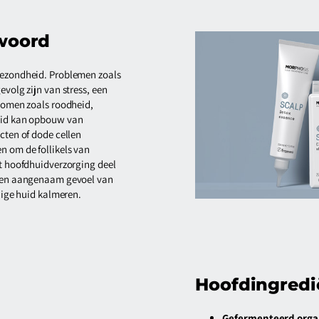
woord
gezondheid. Problemen zoals
evolg zijn van stress, een
ptomen zoals roodheid,
huid kan opbouw van
cten of dode cellen
n om de follikels van
at hoofdhuidverzorging deel
r een aangenaam gevoel van
elige huid kalmeren.
Hoofdingredi
Gefermenteerd organ