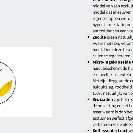
middel van een exclusi
middel dat al eeuwenl
eigenschappen wordt 
hyper-fermentatieproc
antioxidant en een vo
Zeolite
is een natuurl
zware metalen, verontr
bindt. Door deze te ve
cellen te regenereren.
Micro-ingekapselde 
huid, beschermt de hu
en speelt een sleutelro
Met zijn diepgaande 
huiduitslag, roodheid 
100% natuurlijk, van b
Kiwizaden
zijn het re
de omzetting en het he
meer waard is dan het 
textuur en perfect afg
verbeteren ze de bloed
Koffiezaadextract
wo