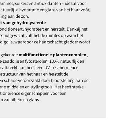
itamines, suikers en antioxidanten – ideaal voor
tuurlijke hydratatie en glans van het haar vóór,
ling aan de zon.
ct van gehydrolyseerde
nditioneert, hydrateert en herstelt. Dankzij het
cuulgewicht vult het de ruimtes op waar het
digd is, waardoor de haarschacht gladder wordt
dgekeurde
multifunctionele plantencomplex
,
-zaadolie en fytosterolen, 100% natuurlijk en
h afbreekbaar, heeft een UV-beschermende
structuur van het haar en herstelt de
en schade veroorzaakt door blootstelling aan de
rne middelen en stylingtools. Het heeft sterke
itionerende eigenschappen voor een
an zachtheid en glans.