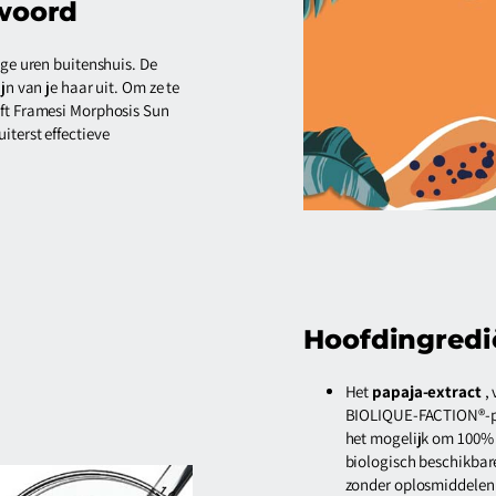
woord
nge uren buitenshuis. De
jn van je haar uit. Om ze te
eft Framesi Morphosis Sun
iterst effectieve
Hoofdingredi
Het
papaja-extract
,
BIOLIQUE-FACTION®-pr
het mogelijk om 100% 
biologisch beschikbar
zonder oplosmiddelen