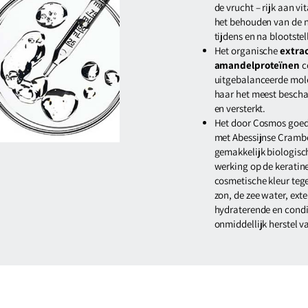
de vrucht – rijk aan v
het behouden van de na
tijdens en na blootstel
Het organische
extra
amandelproteïnen
co
uitgebalanceerde mole
haar het meest bescha
en versterkt.
Het door Cosmos goe
met Abessijnse Crambe
gemakkelijk biologisc
werking op de keratine
cosmetische kleur teg
zon, de zee water, exte
hydraterende en cond
onmiddellijk herstel v